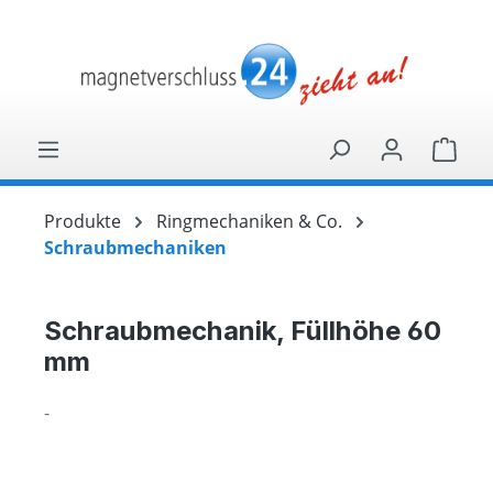
alt springen
Ware
Produkte
Ringmechaniken & Co.
Schraubmechaniken
Schraubmechanik, Füllhöhe 60
mm
-
Bildergalerie überspringen