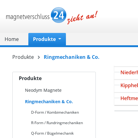
springen
Zur Hauptnavigation springen
Home
Produkte
Produkte
Ringmechaniken & Co.
D-Form
Niederh
Produkte
Kipphe
Neodym Magnete
Heftme
Ringmechaniken & Co.
D-Form / Kombimechaniken
R-Form / Rundringmechaniken
Q-Form / Bügelmechanik