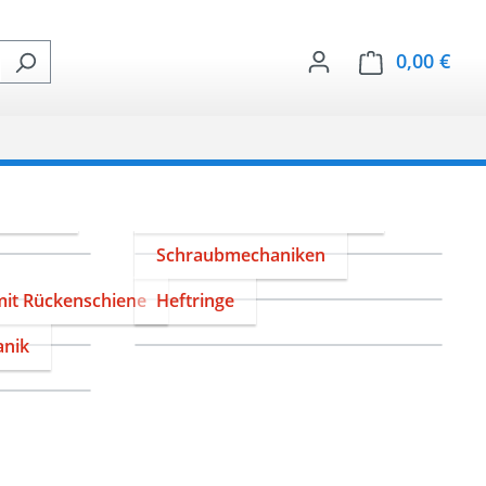
0,00 €
Ware
haniken
Q-Form / Bügelmechanik
Schraubmechaniken
it Rückenschiene
Heftringe
anik