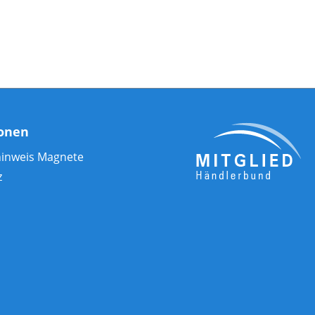
ionen
hinweis Magnete
z