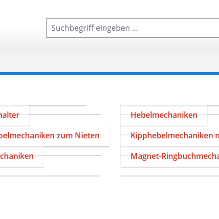
 / Kombimechaniken
R-Form / Rundringmec
alter
Hebelmechaniken
belmechaniken zum Nieten
Kipphebelmechaniken m
chaniken
Magnet-Ringbuchmech