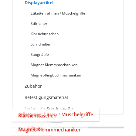
Displayartikel
Etikettenrahmen / Muschelgriffe
Stifthalter
Klarsichttaschen
Schildhalter
Saugnäpfe
Magnet-Klemmmechaniken
Magnet-Ringbuchmechaniken
Zubehör
Befestigungsmaterial
Locher für Sondermaße
Etikettenrahmen / Muschelgriffe
Stifthalter
Klarsichttaschen
Schildhalter
Saugnäpfe
Magnet-Klemmmechaniken