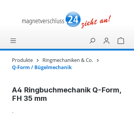
alt springen
Ware
Produkte
Ringmechaniken & Co.
Q-Form / Bügelmechanik
A4 Ringbuchmechanik Q-Form,
FH 35 mm
-
Bildergalerie überspringen