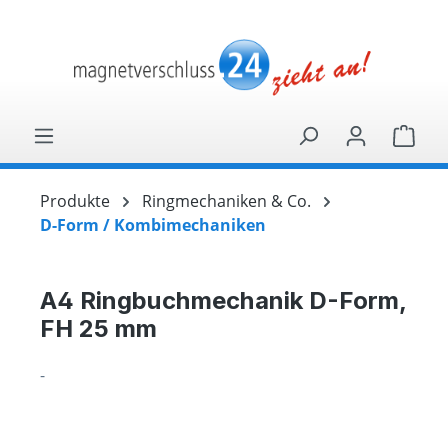
alt springen
Ware
Produkte
Ringmechaniken & Co.
D-Form / Kombimechaniken
A4 Ringbuchmechanik D-Form,
FH 25 mm
-
Bildergalerie überspringen