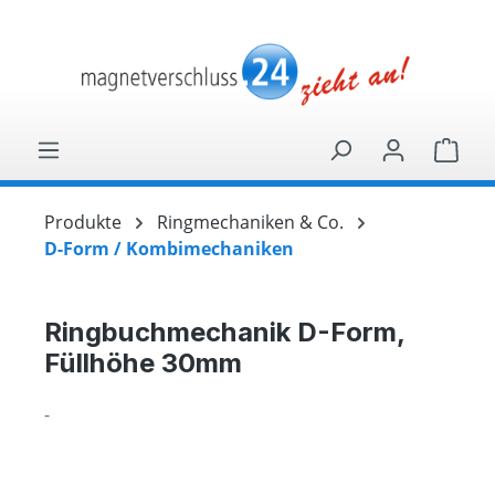
alt springen
Ware
Produkte
Ringmechaniken & Co.
D-Form / Kombimechaniken
Ringbuchmechanik D-Form,
Füllhöhe 30mm
-
Bildergalerie überspringen