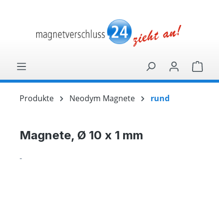
alt springen
Ware
Produkte
Neodym Magnete
rund
Magnete, Ø 10 x 1 mm
-
Bildergalerie überspringen