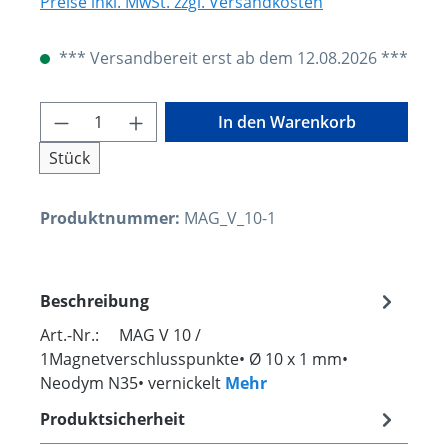
Preise inkl. MwSt. zzgl. Versandkosten
*** Versandbereit erst ab dem 12.08.2026 ***
Produkt Anzahl: Gib den gewünschten W
In den Warenkorb
Stück
Produktnummer:
MAG_V_10-1
Beschreibung
Art.-Nr.: MAG V 10 /
1Magnetverschlusspunkte• Ø 10 x 1 mm•
Neodym N35• vernickelt
Mehr
Produktsicherheit