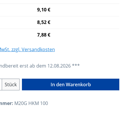
9,10 €
8,52 €
7,88 €
 MwSt. zzgl. Versandkosten
dbereit erst ab dem 12.08.2026 ***
Anzahl: Gib den gewünschten Wert ein o
Stück
In den Warenkorb
mmer:
M20G HKM 100