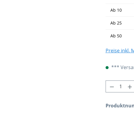
Ab
10
Ab
25
Ab
50
Preise inkl.
*** Versan
Produkt 
Produktnu