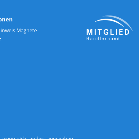
ionen
hinweis Magnete
z
 wenn nicht anders angegeben.