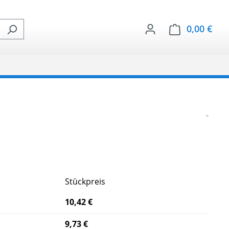
0,00 €
Ware
-
Stückpreis
10,42 €
9,73 €