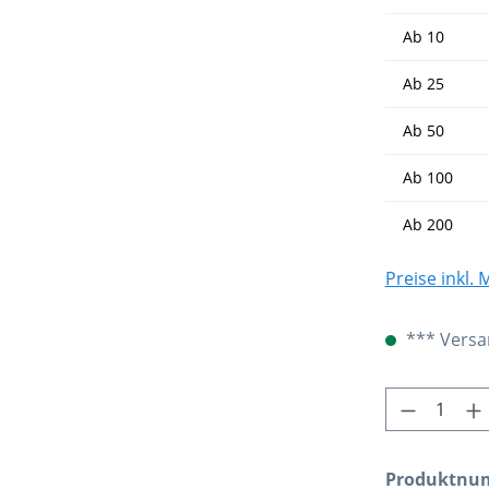
Ab
10
Ab
25
Ab
50
Ab
100
Ab
200
Preise inkl.
*** Versan
Produkt 
Produktnu