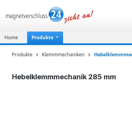
springen
Zur Hauptnavigation springen
Home
Produkte
Produkte
Klemmmechaniken
Hebelklemmme
Hebelklemmmechanik 285 mm
Bildergalerie überspringen