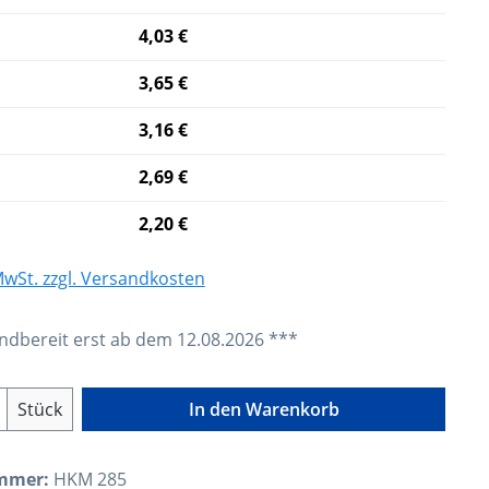
4,03 €
3,65 €
3,16 €
2,69 €
2,20 €
 MwSt. zzgl. Versandkosten
dbereit erst ab dem 12.08.2026 ***
Anzahl: Gib den gewünschten Wert ein o
Stück
In den Warenkorb
mmer:
HKM 285