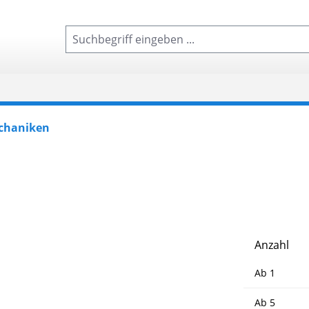
chaniken
Anzahl
Ab
1
Ab
5