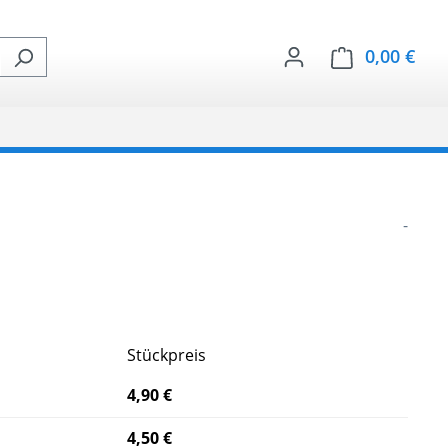
0,00 €
Ware
-
Stückpreis
4,90 €
4,50 €