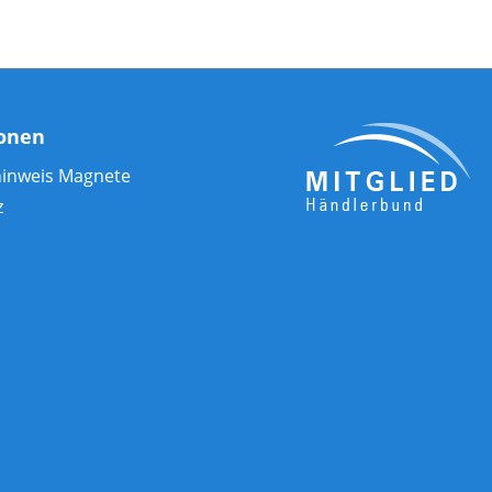
ionen
hinweis Magnete
z