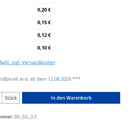
0,20 €
0,15 €
0,12 €
0,10 €
 MwSt. zzgl. Versandkosten
dbereit erst ab dem 12.08.2026 ***
Anzahl: Gib den gewünschten Wert ein o
Stück
In den Warenkorb
mmer:
BS_SG_3.5