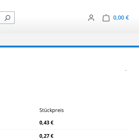
0,00 €
Ware
-
Stückpreis
0,43 €
0,27 €