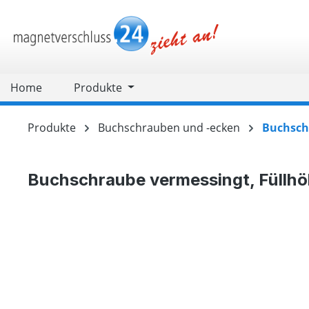
springen
Zur Hauptnavigation springen
Home
Produkte
Produkte
Buchschrauben und -ecken
Buchsch
Buchschraube vermessingt, Füllh
Bildergalerie überspringen