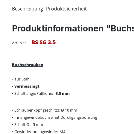
Beschreibung
Produktsicherheit
Produktinformationen "Buch
BS SG 3.5
Art.-Nr.:
Buchschrauben
• aus Stahl
•
vermessingt
• Schaftlänge/Füllhöhe:
3,5
mm
• Schraubenkopf geschlitzt: Ø 10 mm
• Innengewindebuchse mit Durchgangsbohrung
• Schaft Ø: 5 mm
• Gewinde/Innengewinde: M4