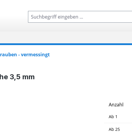
rauben - vermessingt
öhe 3,5 mm
Anzahl
Ab
1
Ab
25