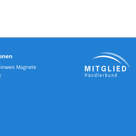
ionen
hinweis Magnete
z