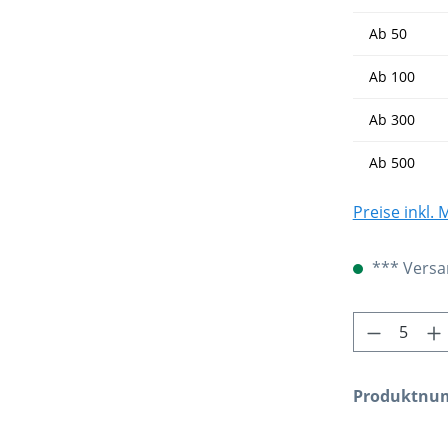
Ab
50
Ab
100
Ab
300
Ab
500
Preise inkl.
*** Versan
Produkt 
Produktnu