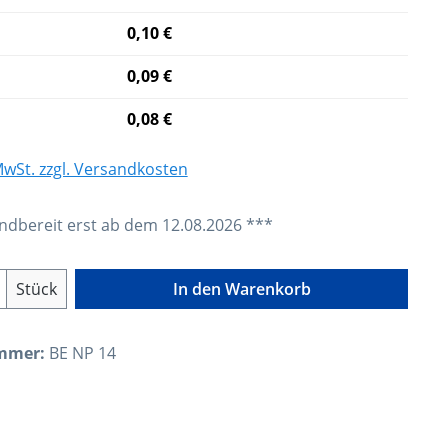
0,10 €
0,09 €
0,08 €
 MwSt. zzgl. Versandkosten
dbereit erst ab dem 12.08.2026 ***
Anzahl: Gib den gewünschten Wert ein o
Stück
In den Warenkorb
mmer:
BE NP 14