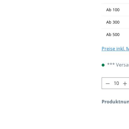
Ab
100
Ab
300
Ab
500
Preise inkl.
*** Versan
Produkt 
Produktnu