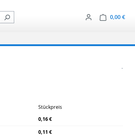
0,00 €
Ware
-
Stückpreis
0,16 €
0,11 €