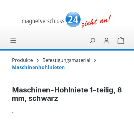
alt springen
Ware
Produkte
Befestigungsmaterial
Maschinenhohlnieten
Maschinen-Hohlniete 1-teilig, 8
mm, schwarz
-
Bildergalerie überspringen